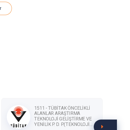
r
1511 - TÜBİTAK ÖNCELİKLİ
ALANLAR ARAŞTIRMA
TEKNOLOJİ GELİŞTİRME VE
YENİLİK P. D. P.(TEKNOLOJİ
ODAKLI SANAYİ HAMLESİ