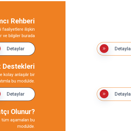
mcı Rehberi
Girişimcini
faaliyetlere ilişkin
İş hayatına yeni 
 ve bilgiler burada
girişimci adayları 
Detaylar
Detayla
 Destekleri
Yatırım Sö
 kolay anlaşılır bir
Yatırımcıların iş 
atımla bu modülde.
kavramların açıkla
Detaylar
Detayla
atçı Olunur?
Türkiye'de
n tüm aşamaları bu
Türkiye'de şirket k
modülde.
bu rehberde.