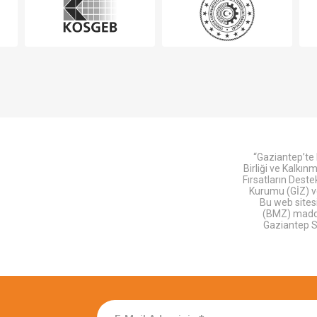
“Gaziantep’te 
Birliği ve Kalkı
Fırsatların Dest
Kurumu (GİZ) ve
Bu web sitesi
(BMZ) maddi 
Gaziantep S