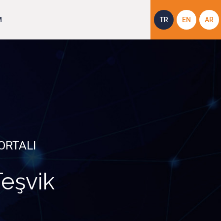
M
TR
EN
AR
ORTALI
Teşvik