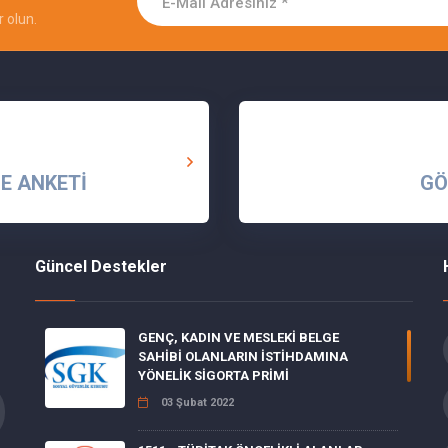
 olun.
E ANKETİ
GÖ
Güncel Destekler
GENÇ, KADIN VE MESLEKİ BELGE
SAHİBİ OLANLARIN İSTİHDAMINA
YÖNELİK SİGORTA PRİMİ
03 Şubat 2022