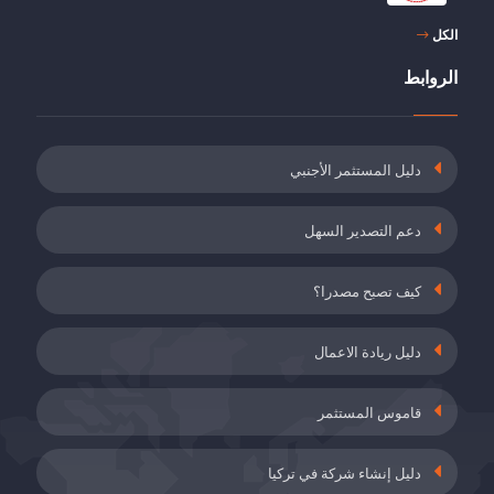
الكل
خصم 5 نقاط من حصة صاحب العمل من أقساط
تأمين العجز, الشيخوخة والوفاة
الروابط
19 مايُو 2021
دعم أقساط التأمين للموظفين الذين أكملوا برنامج
دليل المستثمر الأجنبي
التدريب أثناء العمل
19 مايُو 2021
دعم التصدير السهل
التأمين ضد البطالة وطلب حوافز حصص صاحب
العمل في أماكن العمل المصنفة على أنها خطيرة
كيف تصبح مصدرا؟
للغاية
19 مايُو 2021
دليل ريادة الاعمال
دعم الاتفاقيات الطوعية (GA)
28 أَبْرِيلُ 2021
قاموس المستثمر
دليل إنشاء شركة في تركيا
شهادة إنتاجية التوليد المشترك والإنتاج غير المرخص