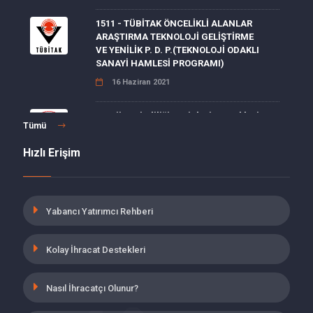
1511 - TÜBİTAK ÖNCELİKLİ ALANLAR
ARAŞTIRMA TEKNOLOJİ GELİŞTİRME
VE YENİLİK P. D. P.(TEKNOLOJİ ODAKLI
SANAYİ HAMLESİ PROGRAMI)
16 Haziran 2021
Enerji Verimliliği Projeleri Destekleri
Tümü
15 Haziran 2021
Hızlı Erişim
MALULLÜK, YAŞLILIK VE ÖLÜM
SİGORTALARI PRİMLERİ İŞVEREN
HİSSESİ 5 PUANLIK İNDİRİM
Yabancı Yatırımcı Rehberi
19 Mayıs 2021
Kolay İhracat Destekleri
İŞBAŞI EĞİTİM PROGRAMINI
TAMAMLAYANLARIN İSTİHDAMINA
YÖNELİK SİGORTA PRİMİ DESTEĞİ
Nasıl İhracatçı Olunur?
19 Mayıs 2021