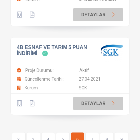
DETAYLAR
4B ESNAF VE TARIM 5 PUAN
İNDİRİMİ
Proje Durumu :
Aktif
Güncellenme Tarihi :
27.04.2021
Kurum :
SGK
DETAYLAR
2
3
4
5
6
7
8
9