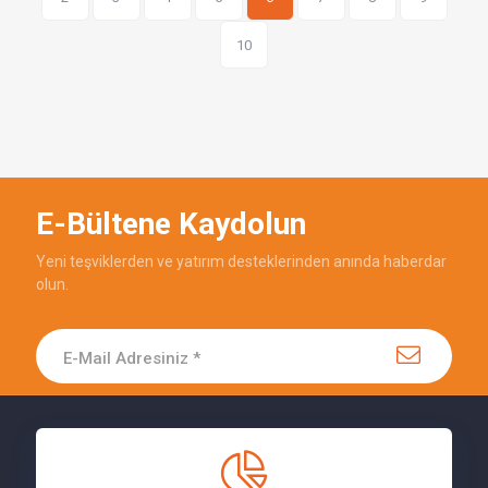
10
E-Bültene Kaydolun
Yeni teşviklerden ve yatırım desteklerinden anında haberdar
olun.