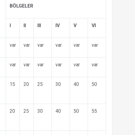
BÖLGELER
I
II
III
IV
V
VI
var
var
var
var
var
var
var
var
var
var
var
var
15
20
25
30
40
50
20
25
30
40
50
55