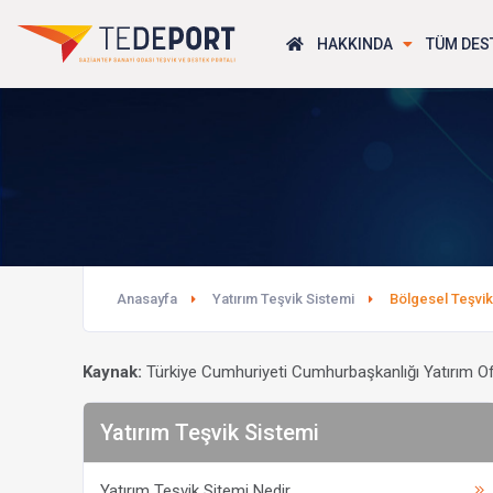
HAKKINDA
TÜM DES
Anasayfa
Yatırım Teşvik Sistemi
Bölgesel Teşvik
Kaynak:
Türkiye Cumhuriyeti Cumhurbaşkanlığı Yatırım Of
Yatırım Teşvik Sistemi
Yatırım Teşvik Sitemi Nedir