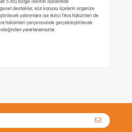
n 5 inci bölge illerinin ilçelerinde
lgesel destekler, söz konusu ilçelerin organize
irilecek yatırımlara ise ikinci fıkra hükümleri de
kra hükümleri çerçevesinde gerçekleştirilecek
desteğinden yararlanamazlar.