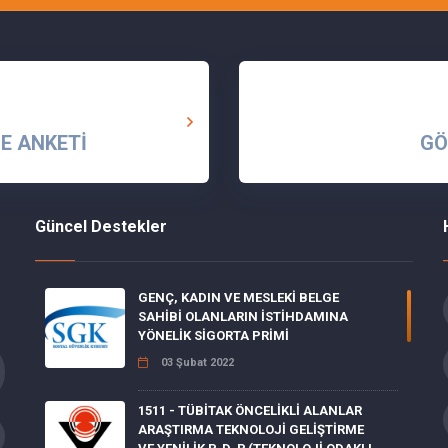
E ANKETİ
GÖ
Güncel Destekler
GENÇ, KADIN VE MESLEKİ BELGE
SAHİBİ OLANLARIN İSTİHDAMINA
YÖNELİK SİGORTA PRİMİ
03 Şubat 2022
1511 - TÜBİTAK ÖNCELİKLİ ALANLAR
ARAŞTIRMA TEKNOLOJİ GELİŞTİRME