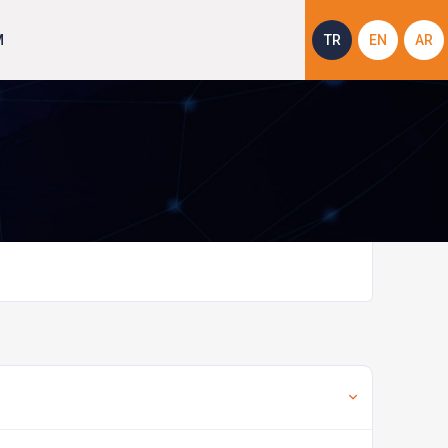
M
TR
EN
AR