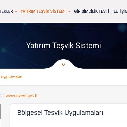
TEKLER
YATIRIM TEŞVİK SİSTEMİ
GİRİŞİMCİLİK TESTİ
İLETİŞİ
Yatırım Teşvik Sistemi
 Uygulamaları
isi
www.invest.gov.tr
Bölgesel Teşvik Uygulamaları