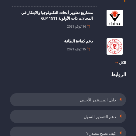
مشاريع تطوير أبحاث التكنولوجيا والابتكار في
المجالات ذات الأولوية G.P 1511
16 يُونِيُو 2021
دعم كفاءة الطاقة
15 يُونِيُو 2021
الكل
خصم 5 نقاط من حصة صاحب العمل من أقساط
تأمين العجز, الشيخوخة والوفاة
الروابط
19 مايُو 2021
دعم أقساط التأمين للموظفين الذين أكملوا برنامج
دليل المستثمر الأجنبي
التدريب أثناء العمل
19 مايُو 2021
دعم التصدير السهل
التأمين ضد البطالة وطلب حوافز حصص صاحب
العمل في أماكن العمل المصنفة على أنها خطيرة
كيف تصبح مصدرا؟
للغاية