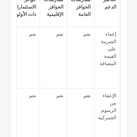
الدعم
الحوافز
الحوافز
الاستثمارات
الا
العامة
الإقليمية
ذات الأولوية
الا
إعفاء
نعم
نعم
نعم
نعم
الضريبة
على
القيمة
المضافة
الإعفاء
نعم
نعم
نعم
نعم
من
الرسوم
الجمركية