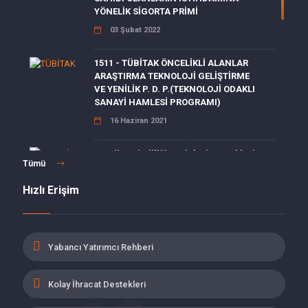
YÖNELİK SİGORTA PRİMİ
03 Şubat 2022
1511 - TÜBİTAK ÖNCELİKLİ ALANLAR
ARAŞTIRMA TEKNOLOJİ GELİŞTİRME
VE YENİLİK P. D. P.(TEKNOLOJİ ODAKLI
SANAYİ HAMLESİ PROGRAMI)
16 Haziran 2021
Enerji Verimliliği Projeleri Destekleri
Tümü
15 Haziran 2021
Hızlı Erişim
MALULLÜK, YAŞLILIK VE ÖLÜM
SİGORTALARI PRİMLERİ İŞVEREN
Yabancı Yatırımcı Rehberi
HİSSESİ 5 PUANLIK İNDİRİM
19 Mayıs 2021
Kolay İhracat Destekleri
İŞBAŞI EĞİTİM PROGRAMINI