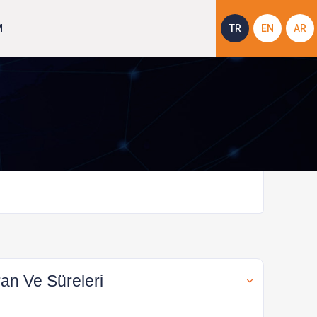
M
TR
EN
AR
an Ve Süreleri