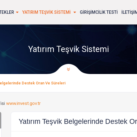
TEKLER
YATIRIM TEŞVİK SİSTEMİ
GİRİŞİMCİLİK TESTİ
İLETİŞİ
Yatırım Teşvik Sistemi
Belgelerinde Destek Oran Ve Süreleri
isi
www.invest.gov.tr
Yatırım Teşvik Belgelerinde Destek Or