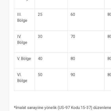
III.
25
60
8
Bölge
IV.
30
70
8
Bölge
V. Bölge
40
80
8
VI.
50
90
8
Bölge
*İmalat sanayiine yönelik (US-97 Kodu:15-37) düzenlene