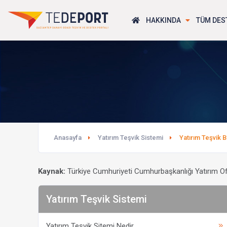
HAKKINDA
TÜM DES
Anasayfa
Yatırım Teşvik Sistemi
Yatırım Teşvik 
Kaynak:
Türkiye Cumhuriyeti Cumhurbaşkanlığı Yatırım Of
Yatırım Teşvik Sistemi
Yatırım Teşvik Sitemi Nedir