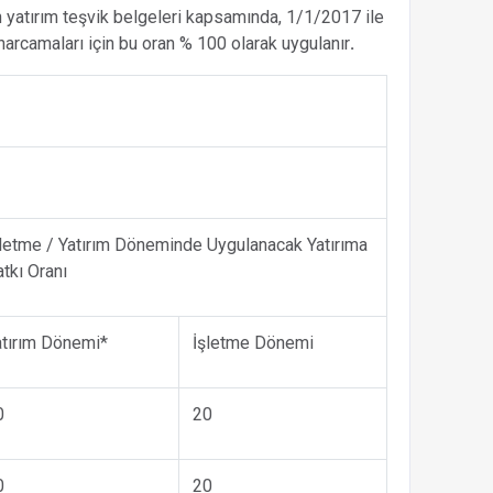
yatırım teşvik belgeleri kapsamında, 1/1/2017 ile
harcamaları için bu oran % 100 olarak uygulanır
.
şletme / Yatırım Döneminde Uygulanacak Yatırıma
tkı Oranı
atırım Dönemi*
İşletme Dönemi
0
20
0
20