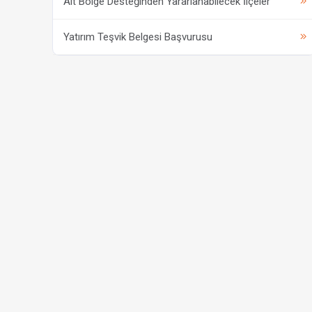
Alt Bölge Desteğinden Yararlanabilecek İlçeler
Yatırım Teşvik Belgesi Başvurusu