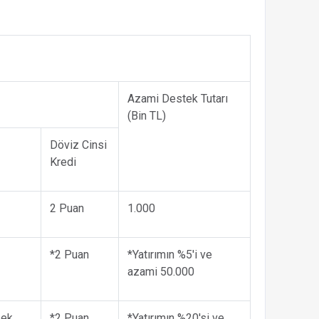
Azami Destek Tutarı
(Bin TL)
Döviz Cinsi
Kredi
2 Puan
1.000
*2 Puan
*Yatırımın %5'i ve
azami 50.000
sek
*2 Puan
*Yatırımın %20'si ve