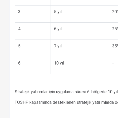
3
5 yıl
20
4
6 yıl
25
5
7 yıl
35
6
10 yıl
-
Stratejik yatırımlar için uygulama süresi 6. bölgede 10 yıl,
TOSHP kapsamında desteklenen stratejik yatırımlarda d