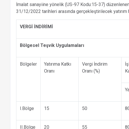
İmalat sanayiine yönelik (US-97 Kodu:15-37) düzenlenen 
31/12/2022 tarihleri arasında gerçekleştirilecek yatırım 
VERGİ İNDİRİMİ
Bölgesel Teşvik Uygulamaları
Bölgeler
Yatırıma Katkı
Vergi İndirim
İ
Oranı
Oranı (%)
Ka
Y
I.Bölge
15
50
8
II.Bölge
20
55
8