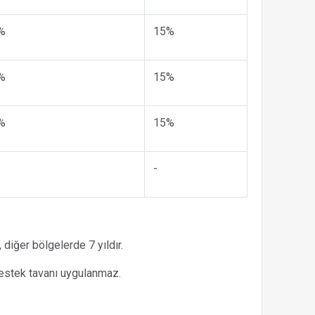
%
15%
%
15%
%
15%
-
 diğer bölgelerde 7 yıldır.
estek tavanı uygulanmaz.