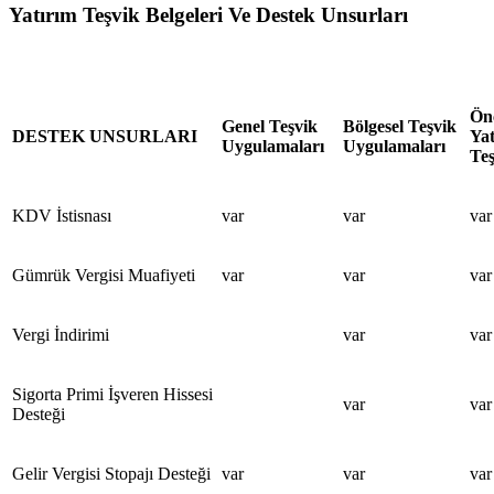
Yatırım Teşvik Belgeleri Ve Destek Unsurları
Önc
Genel Teşvik
Bölgesel Teşvik
DESTEK UNSURLARI
Yat
Uygulamaları
Uygulamaları
Teş
KDV İstisnası
var
var
var
Gümrük Vergisi Muafiyeti
var
var
var
Vergi İndirimi
var
var
Sigorta Primi İşveren Hissesi
var
var
Desteği
Gelir Vergisi Stopajı Desteği
var
var
var