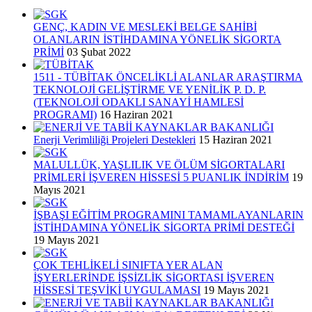
GENÇ, KADIN VE MESLEKİ BELGE SAHİBİ
OLANLARIN İSTİHDAMINA YÖNELİK SİGORTA
PRİMİ
03 Şubat 2022
1511 - TÜBİTAK ÖNCELİKLİ ALANLAR ARAŞTIRMA
TEKNOLOJİ GELİŞTİRME VE YENİLİK P. D. P.
(TEKNOLOJİ ODAKLI SANAYİ HAMLESİ
PROGRAMI)
16 Haziran 2021
Enerji Verimliliği Projeleri Destekleri
15 Haziran 2021
MALULLÜK, YAŞLILIK VE ÖLÜM SİGORTALARI
PRİMLERİ İŞVEREN HİSSESİ 5 PUANLIK İNDİRİM
19
Mayıs 2021
İŞBAŞI EĞİTİM PROGRAMINI TAMAMLAYANLARIN
İSTİHDAMINA YÖNELİK SİGORTA PRİMİ DESTEĞİ
19 Mayıs 2021
ÇOK TEHLİKELİ SINIFTA YER ALAN
İŞYERLERİNDE İŞSİZLİK SİGORTASI İŞVEREN
HİSSESİ TEŞVİKİ UYGULAMASI
19 Mayıs 2021