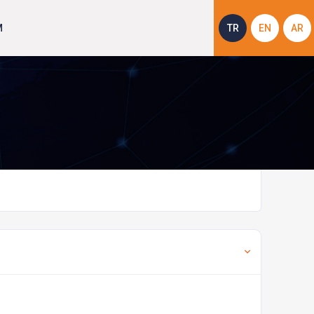
M
TR
EN
AR