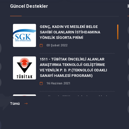
Güncel Destekler
GENÇ, KADIN VE MESLEKİ BELGE
SAHİBİ OLANLARIN İSTİHDAMINA
YÖNELİK SİGORTA PRİMİ
03 Şubat 2022
1511 - TÜBİTAK ÖNCELİKLİ ALANLAR
ARAŞTIRMA TEKNOLOJİ GELİŞTİRME
VE YENİLİK P. D. P.(TEKNOLOJİ ODAKLI
SANAYİ HAMLESİ PROGRAMI)
16 Haziran 2021
Enerji Verimliliği Projeleri Destekleri
Tümü
15 Haziran 2021
MALULLÜK, YAŞLILIK VE ÖLÜM