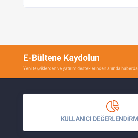
E-Bültene Kaydolun
Yeni teşviklerden ve yatırım desteklerinden anında haberdar
KULLANICI DEĞERLENDİRM