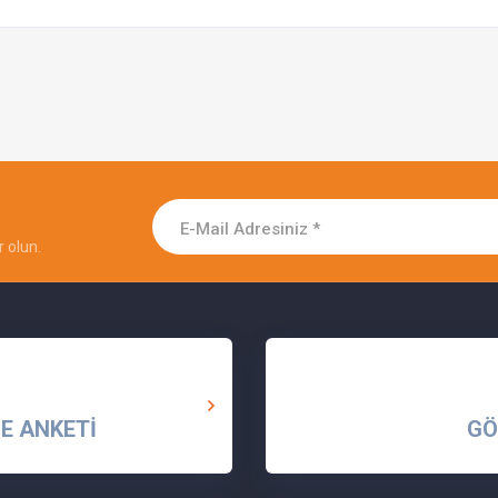
 olun.
E ANKETİ
GÖ