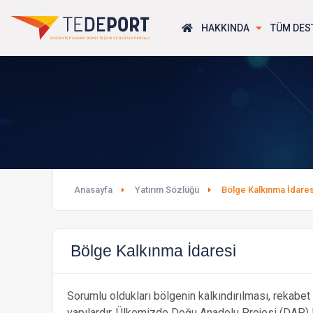
HAKKINDA
TÜM DES
Anasayfa
Yatırım Sözlüğü
Bölge Kalkınma İdares
Bölge Kalkınma İdaresi
Sorumlu oldukları bölgenin kalkındırılması, rekabet 
yapılardır. Ülkemizde Doğu Anadolu Projesi (DAP)