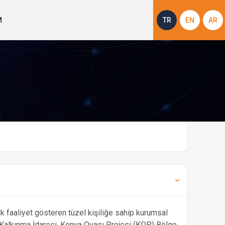
M
TR
EN
AR
ik faaliyet gösteren tüzel kişiliğe sahip kurumsal
Kalkınma İdaresi, Konya Ovası Projesi (KOP) Bölge