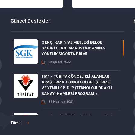
Güncel Destekler
GENÇ, KADIN VE MESLEKİ BELGE
SAHİBİ OLANLARIN İSTİHDAMINA
YÖNELİK SİGORTA PRİMİ
03 Şubat 2022
1511 - TÜBİTAK ÖNCELİKLİ ALANLAR
ARAŞTIRMA TEKNOLOJİ GELİŞTİRME
VE YENİLİK P. D. P.(TEKNOLOJİ ODAKLI
SANAYİ HAMLESİ PROGRAMI)
16 Haziran 2021
Enerji Verimliliği Projeleri Destekleri
Tümü
15 Haziran 2021