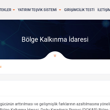
TEKLER
YATIRIM TEŞVİK SİSTEMİ
GİRİŞİMCİLİK TESTİ
İLETİŞİ
Bölge Kalkınma İdaresi
i
gücünün arttırılması ve gelişmişlik farklarının azaltılmasına yönel
 Bölge Kalkınma İdaresi, Doğu Karadeniz Projesi (DOKAP) Bölge 