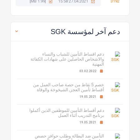
[1.99 MB]
27.04.2021 15:58
دعم آخر لمؤسسة SGK
دعم اقساط التأمين للشباب والنساء
والاشخاص الحاصلين على شهادات الكفائة
المهنية
03.02.2022
خصم 5 نقاط من حصة صاحب العمل من
أقساط تأمين العجز, الشيخوخة والوفاة
19.05.2021
دعم أقساط التأمين للموظفين الذين أكملوا
برنامج التدريب أثناء العمل
19.05.2021
التأمين ضد البطالة وطلب حوافز حصص