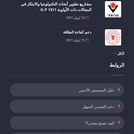
مشاريع تطوير أبحاث التكنولوجيا والابتكار في
المجالات ذات الأولوية G.P 1511
16 يُونِيُو 2021
دعم كفاءة الطاقة
15 يُونِيُو 2021
الكل
خصم 5 نقاط من حصة صاحب العمل من أقساط
تأمين العجز, الشيخوخة والوفاة
الروابط
19 مايُو 2021
دعم أقساط التأمين للموظفين الذين أكملوا برنامج
دليل المستثمر الأجنبي
التدريب أثناء العمل
19 مايُو 2021
دعم التصدير السهل
التأمين ضد البطالة وطلب حوافز حصص صاحب
العمل في أماكن العمل المصنفة على أنها خطيرة
كيف تصبح مصدرا؟
للغاية
19 مايُو 2021