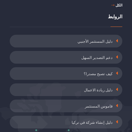
الكل
خصم 5 نقاط من حصة صاحب العمل من أقساط
تأمين العجز, الشيخوخة والوفاة
الروابط
19 مايُو 2021
دعم أقساط التأمين للموظفين الذين أكملوا برنامج
دليل المستثمر الأجنبي
التدريب أثناء العمل
19 مايُو 2021
دعم التصدير السهل
التأمين ضد البطالة وطلب حوافز حصص صاحب
العمل في أماكن العمل المصنفة على أنها خطيرة
كيف تصبح مصدرا؟
للغاية
19 مايُو 2021
دليل ريادة الاعمال
دعم الاتفاقيات الطوعية (GA)
28 أَبْرِيلُ 2021
قاموس المستثمر
دليل إنشاء شركة في تركيا
شهادة إنتاجية التوليد المشترك والإنتاج غير المرخص
28 أَبْرِيلُ 2021