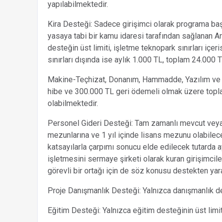
yapılabilmektedir.
Kira Desteği: Sadece girişimci olarak programa başv
yasaya tabi bir kamu idaresi tarafından sağlanan Ar
desteğin üst limiti, işletme teknopark sınırları içe
sınırları dışında ise aylık 1.000 TL, toplam 24.000 T
Makine-Teçhizat, Donanım, Hammadde, Yazılım ve H
hibe ve 300.000 TL geri ödemeli olmak üzere topla
olabilmektedir.
Personel Gideri Desteği: Tam zamanlı mevcut veya 
mezunlarına ve 1 yıl içinde lisans mezunu olabilecek
katsayılarla çarpımı sonucu elde edilecek tutarda a
işletmesini sermaye şirketi olarak kuran girişimci
görevli bir ortağı için de söz konusu destekten yarar
Proje Danışmanlık Desteği: Yalnızca danışmanlık des
Eğitim Desteği: Yalnızca eğitim desteğinin üst limit