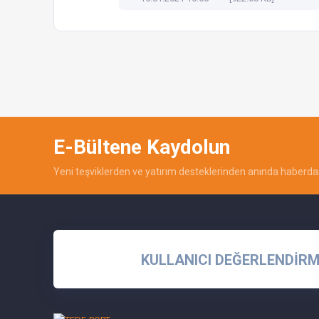
E-Bültene Kaydolun
Yeni teşviklerden ve yatırım desteklerinden anında haberdar
KULLANICI DEĞERLENDİRM