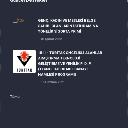
Güncel Destekler
GENÇ, KADIN VE MESLEKİ BELGE
SAHİBİ OLANLARIN İSTİHDAMINA
YÖNELİK SİGORTA PRİMİ
03 Şubat 2022
1511 - TÜBİTAK ÖNCELİKLİ ALANLAR
ARAŞTIRMA TEKNOLOJİ
GELİŞTİRME VE YENİLİK P. D. P.
(TEKNOLOJİ ODAKLI SANAYİ
HAMLESİ PROGRAMI)
16 Haziran 2021
Enerji Verimliliği Projeleri
Tümü
Destekleri
15 Haziran 2021
MALULLÜK, YAŞLILIK VE ÖLÜM