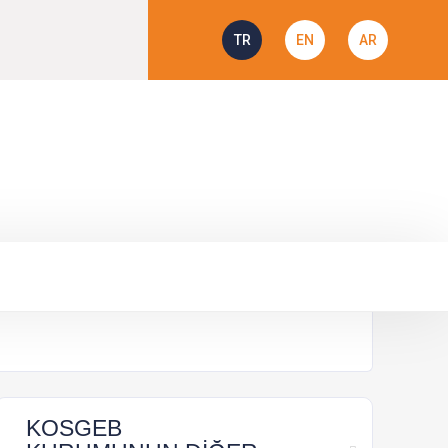
TR
EN
AR
MI
KOSGEB