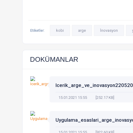
kobi
arge
İnovasyon
Etiketler:
DOKÜMANLAR
Icerik_arge_ve_inovasyon22052
15.01.2021 15:55
[252.17 KB]
Uygulama_esaslari_arge_inovas
15.01.2021 15:55
[922.60 KB]