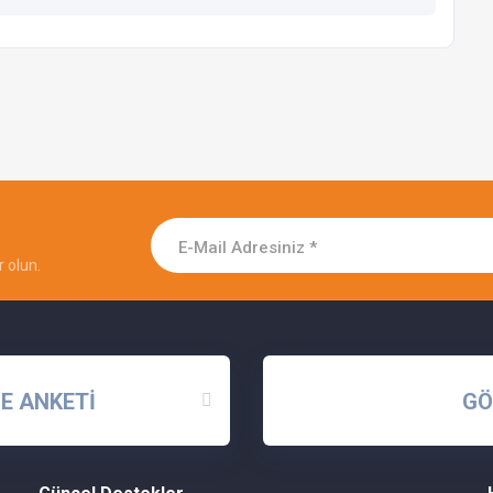
 olun.
E ANKETİ
GÖ