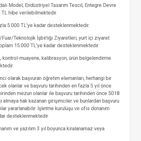
ydalı Model, Endüstriyel Tasarım Tescil, Entegre Devre
 TL hibe verilebilmektedir.
fazla 5.000 TL’ye kadar desteklenmektedir.
ar/Teknolojik İşbirliği Ziyaretleri, yurt içi ziyaret
, toplam 15.000 TL’ye kadar desteklenmektedir.
z, kontrol-muayene, kalibrasyon, ürün belgelendirme
ktedir.
ci olarak başvuran öğretim elemanları, herhangi bir
ek olanlar ve başvuru tarihinden en fazla 5 yıl önce
birinden mezun olanlar ile başvuru tarihinden önce 5018
i almaya hak kazanan girişimciler ve bunlardan başvuru
anlar yararlanabilir. İşletme kuruluşu ve ofis donanım
adar desteklenmektedir.
onanım ve yazılım 3 yıl boyunca kiralanamaz veya