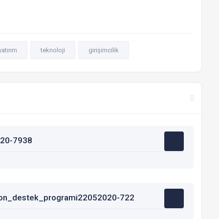
yatırım
teknoloji
girişimcilik
020-7938
yon_destek_programi22052020-722